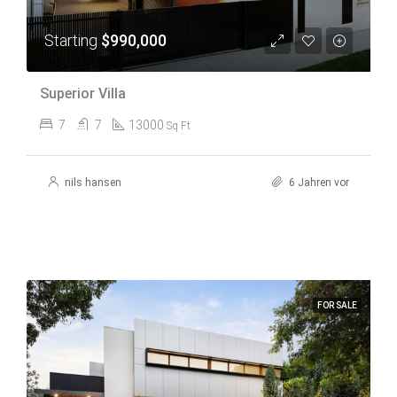
Starting
$990,000
Superior Villa
7
7
13000
Sq Ft
nils hansen
6 Jahren vor
FOR SALE