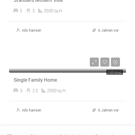
Standard Modern Villa
5
3
3500
Sq Ft
nils hansen
6 Jahren vor
Starting
$250,000
FOR SALE
Single Family Home
3
2.5
2900
Sq Ft
nils hansen
6 Jahren vor