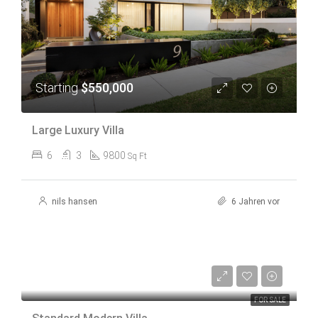
Starting
$550,000
Large Luxury Villa
6
3
9800
Sq Ft
nils hansen
6 Jahren vor
Starting
$350,000
FOR SALE